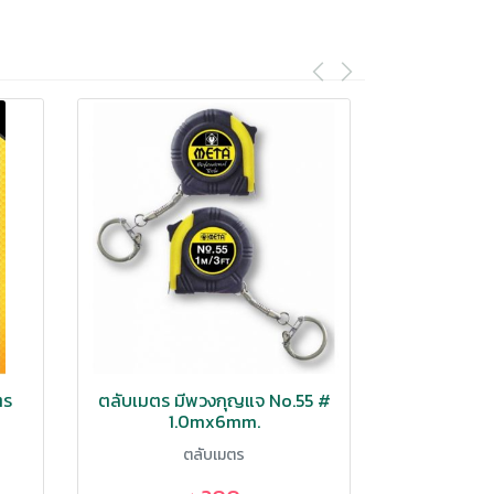
ตร
ตลับเมตร มีพวงกุญแจ No.55 #
ตลับเมตรเ
1.0mx6mm.
สะท้อน Seri
ตลับเมตร