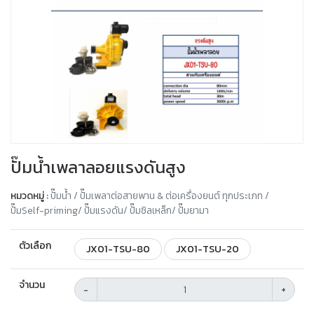
ปั๊มน้ำเพลาลอยแรงดันสูง
หมวดหมู่ :
ปั๊มน้ำ / ปั๊มเพลาต่อสายพาน & ต่อเครื่องยนต์ ทุกประเภท /
ปั๊มSelf-priming/ ปั๊มแรงดัน/ ปั๊มซิลเหล็ก/ ปั๊มยามา
ตัวเลือก
JX01-TSU-80
JX01-TSU-20
จำนวน
-
+