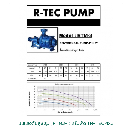
ปั๊มแรงดันสูง รุ่น , RTM3- ( 3 ใบพัด ) R-TEC 4X3