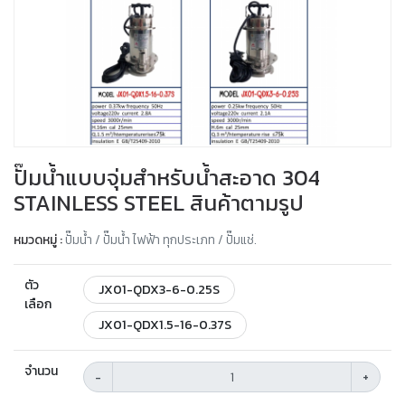
ปั๊มน้ำแบบจุ่มสำหรับน้ำสะอาด 304
STAINLESS STEEL สินค้าตามรูป
หมวดหมู่ :
ปั๊มน้ำ / ปั๊มน้ำ ไฟฟ้า ทุกประเภท / ปั๊มแช่.
ตัว
JX01-QDX3-6-0.25S
เลือก
JX01-QDX1.5-16-0.37S
จำนวน
-
+