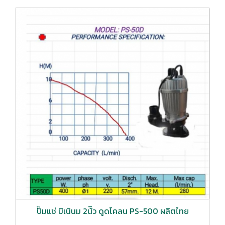
ปั๊มแช่ มิเนินม 2น้ิว ดูดโคลน PS-500 ผลิตไทย