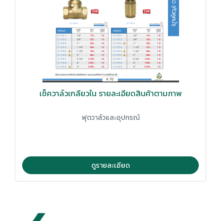
เช็ควาล์วเกลียวใน รายละเอียดสินค้าตามภาพ
ฟุตวาล์วและอุปกรณ์
ดูรายละเอียด