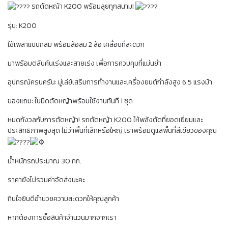
รถตัดหญ้า K200 พร้อมลุยทุกสนาม!
รุ่น: K200
ใช้เพลาแบบกลม พร้อมล้อลม 2 ล้อ เคลื่อนที่สะดวก
มาพร้อมตลับคันเร่งและสายเร่ง เพื่อการควบคุมที่แม่นยำ
อุปกรณ์ครบครัน: มู่เล่ย์เสริมการทำงานและเครื่องยนต์กำลังสูง 6.5 แรงม้า
ของแถม: ใบมีดตัดหญ้าพร้อมใช้งานทันที 1 ชุด
หมดกังวลกับการตัดหญ้า! รถตัดหญ้า K200 ให้พลังตัดที่ยอดเยี่ยมและ
ประสิทธิภาพสูงสุด ไม่ว่าพื้นที่เล็กหรือใหญ่ เราพร้อมดูแลพื้นที่สีเขียวของคุณ
น้ำหนักรถประมาณ 30 กก.
ราคายังไม่รวมค่าจัดส่งนะคะ
กินใจยินดีอำนวยความสะดวกให้คุณลูกค้า
หากต้องการซื้อสินค้าจำนวนมากจากเรา