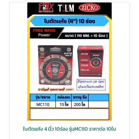
ใบตัดแห้ง 4 นิ้ว 10ร่อง รุ่นMC110 ราคาต่อ 10ใบ