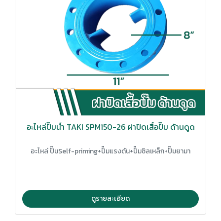
อะไหล่ปั๊มน้ำ TAKI SPM150-26 ฝาปิดเสื้อปั๊ม ด้านดูด
อะไหล่ ปั๊มSelf-priming+ปั๊มแรงดัน+ปั๊มซิลเหล็ก+ปั๊มยามา
ดูรายละเอียด