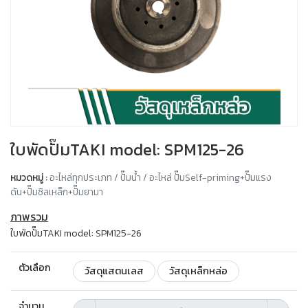
ใบพัดปั๊มTAKI model: SPM125-26
หมวดหมู่ :
อะไหล่ทุกประเภท / ปั๊มน้ำ / อะไหล่ ปั๊มSelf-priming+ปั๊มแรง
ดัน+ปั๊มซิลเหล็ก+ปั๊มยามา
ภาพรวม
ใบพัดปั๊มTAKI model: SPM125-26
ตัวเลือก
วัสดุแสตนเลส
วัสดุเหล็กหล่อ
จำนวน