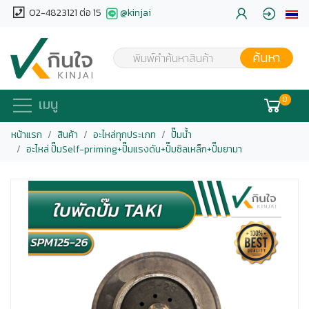
02-4823121 ต่อ 15
@kinjai
ค้นหา
พิมพ์คำค้นหาสินค้า
0
เมนู
หน้าแรก
สินค้า
อะไหล่ทุกประเภท
ปั๊มน้ำ
อะไหล่ ปั๊มSelf-priming+ปั๊มแรงดัน+ปั๊มซิลเหล็ก+ปั๊มยามา