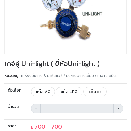
เกจ์คู่ Uni-light ( ยี่ห้อUni-light )
หมวดหมู่ :
เครื่องมือช่าง & ฮาร์ดแวร์ / อุปกรณ์ช่างเชื่อม / เกจ์ ทุกชนิด.
ตัวเลือก
แก๊ส AC
แก๊ส LPG
แก๊ส ox
จำนวน
-
+
700 - 700
ราคา
฿