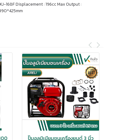
KJ-168F Displacement : 196cc Max Output :
15*390*425mm
-100
ปั๊มอลูมิเนียมชนเครื่องยนต์ 3 นิ้ว
เฉพาะปั๊มสว