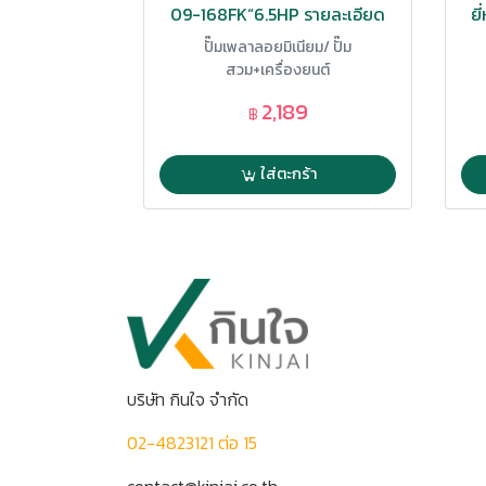
09-168FK“6.5HP รายละเอียด
ยี
ตามภาพ
ปั๊มเพลาลอยมิเนียม/ ปั๊ม
สวม+เครื่องยนต์
2,189
฿
ใส่ตะกร้า
บริษัท กินใจ จำกัด
02-4823121 ต่อ 15
contact@kinjai.co.th