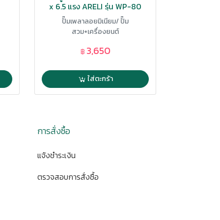
x 6.5 แรง ARELI รุ่น WP-80
ใบ
ปั๊มเพลาลอยมิเนียม/ ปั๊ม
ปั๊มเพล
สวม+เครื่องยนต์
สวม
3,650
฿
ใส่ตะกร้า
การสั่งซื้อ
แจ้งชำระเงิน
ตรวจสอบการสั่งซื้อ