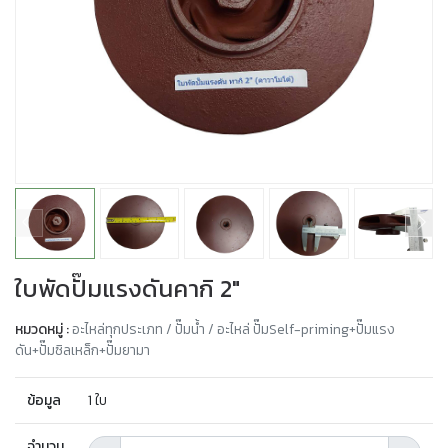
ใบพัดปั๊มแรงดันคากิ 2"
หมวดหมู่ :
อะไหล่ทุกประเภท / ปั๊มน้ำ / อะไหล่ ปั๊มSelf-priming+ปั๊มแรง
ดัน+ปั๊มซิลเหล็ก+ปั๊มยามา
ข้อมูล
1 ใบ
จำนวน