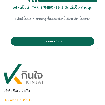
อะไหล่ปั๊มน้ำ TAKI SPM150-26 ฝาปิดเสื้อปั๊ม ด้านดูด
อะไหล่ ปั๊มSelf-priming+ปั๊มแรงดัน+ปั๊มซิลเหล็ก+ปั๊มยามา
ดูรายละเอียด
บริษัท กินใจ จำกัด
02-4823121 ต่อ 15