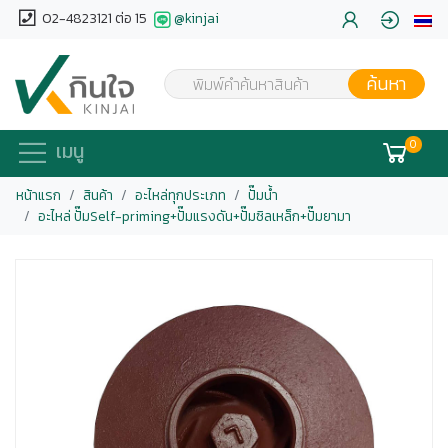
02-4823121 ต่อ 15
@kinjai
ค้นหา
พิมพ์คำค้นหาสินค้า
0
เมนู
หน้าแรก
สินค้า
อะไหล่ทุกประเภท
ปั๊มน้ำ
อะไหล่ ปั๊มSelf-priming+ปั๊มแรงดัน+ปั๊มซิลเหล็ก+ปั๊มยามา