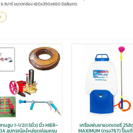
ือ 6.9บาร์ ขนาดกล่อง 420x350x680 มิลลิเมตร
k
มสามสูบ 1-1/2(1.5นิ้ว) นิ้ว HIER-
เครื่องพ่นยาแบตเตอรี่ 25ลิ
0A อุปกรณ์อะไหล่ชุดซ่อมครบ
MAXIMUM (ทรง767) ปั๊มเดี