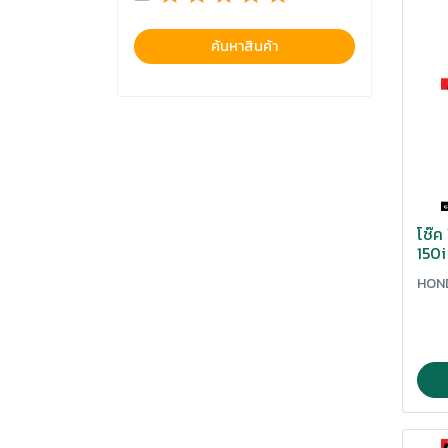
ตัวยิตสายติสเบรคหน้า
ค้นหาสินค้า
ตัวโหลด
ตุ๊กตาแฮนด์
ท่อระบายอากาศ
น็อตไล่ลมบรค
น๊อตตั้งสายครัช
โช๊
บังโซซีก
150i
บังโซ่
HON
บังโซ่ซีก
บู๊ชรองน๊อตยึดล้อหลัง
ปะกับเร่ง
ปั๊มน้ำมันเชื้อเพลิง