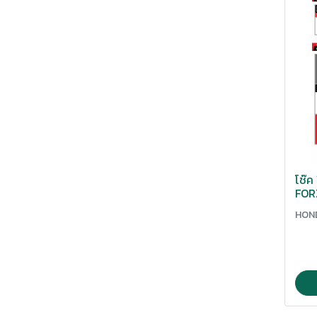
ปากเเตร
ผ้าดิสเบรค
ฝาดรอบ
ฝาถัง
ฝาปิดกระปุ๊ก
พักเท้า
ฟาถังน้ำมัน
โช๊
FOR
มิเนียมรองพื้น
/ F
HON
มือครัช
มือเบรค
ยางกดโซ่
ยางรอง