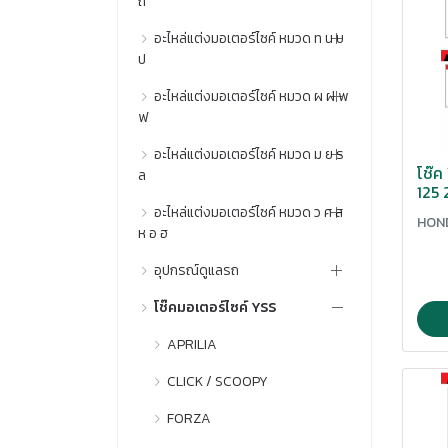
ถ
จายดิสเบรค
กระจกปลายแฮนด์
อะไหล่แต่งมอเตอร์ไซค์ หมวด ท น บ
ซิล ทุกประเภท
จุกกลมแสตนเลส
ป
กระปุกปั๊มลอย/ปั๊มล่าง
ซี่ลวดชุบโครเมี่ยม.
จุกกลมแสตนเลส.
อะไหล่แต่งมอเตอร์ไซค์ หมวด ผ ฝ พ
ที่วางขวดน้ำ
กระปุกปั๊มลอยแต่ง
ดุนหลังสนาม
ฟ
จุ๊บลม.
ท่อกรองระบายอากาศ
กระปุ๊กปั๊ม
ดุมหน้า
อะไหล่แต่งมอเตอร์ไซค์ หมวด ม ย ร
ผ้าดรัมเบรคหลัง
ชิวหน้า+คาง
ท่อนำ้ล่างแสตนเลส
โช๊
ล
กระปุ๊กไมล์
ตระกร้าหน้า
125 
ผ้าดิสเบรคหน้า
ชุดขายึดบังโคลนหน้า
น็อตน้ำมันเบรค
อะไหล่แต่งมอเตอร์ไซค์ หมวด ว ศ ส
ขากดโซ่
กระเดื้องวาล์ว
HON
ตะขอแขวน
ผ้าดิสเบรคหลัง
ห อ ฮ
ชุดซ่อม ทุกประเภท
น็อตปลายแฮนด์
มิเนียมรัดแป้นปากคาร์บู
กันดีดขาคู่
ตะแกรงหน้า
ฝาครอบน็อต
อุปกรณ์ดูแลรถ
ลายหม้อน้ำแต่ง
ชุดตะแกรงเก็บของใต้เบาะ
น็อตปลายแฮนด์เดิม
มือลิงเบรคหลั
กันตก
ตัวดันโซ่ยึดแทน
ฝาครอบสวิทกุญแจ
โช๊คมอเตอร์ไซค์ YSS
วงล้อ.
ขั้วแบตเตอรี่
ชุดบู๊ชรองน๊อตยึดบังโคลนหน้า
น็อตปิดน้ำมันเครื่อง
มือเบรค.
กันลาย
ตัวตั้งระยะครัทช์มิเนียม
ฝาครอบสเตอร์หน้า
สติ๊กเกอร์เรซิ่นติดฝาถังน้ำมัน
APRILIA
ชุดปะยางฉุกเฉิน.
น็อตฝาสูบตัวเมีย
ยกโช๊ค
กันล้ม/กันสะบัด
ตัวยกโช๊คหลัง.
ฝาปิดกระปุ๊กดิสหน้า
สปริงขาตั้งคู่
CLICK / SCOOPY
ชุดปั๊ม ทุกประเภท
น็อตมิดรูกระจก
ยางต่อปากคาร์บู
การด์ครอบท่อปั๊มน้ำ
ตัวยึดสายดิสเบรคหน้า
ฝาหม้อน้ำ
สปริงครัชแต่ง
FORZA
ชุดสี
น็อตยึดสายดิส.
ยางต่อหม้อกรอง
การ์ดบังโชคหน้า
ตัวเยื้องโช๊คหลัง