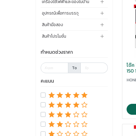
หม้อน้ำ
FORD
เครื่องใช้ไฟฟ้าและของในบ้าน
ปะกันตุ๊กตาแฮนด์
คอยาง
หลอดไฟหน้า
HYUNDAI
อุปกรณ์เพื่อการบรรจุ
ปั๊มน้ำมัน
คันเกียร์ คันสตาร์ท/คันเบรค
หางปลาตั้งโซ่
ISUZU
สินค้ามือสอง
ปากแตร
คาร์บูเรเตอร์
เหล็กยึดงานเบรคหลัง
MAZDA
สินค้าโปรโมชั่น
ป้ายทะเบียนรถยนต์
คาลิเปอร์
แหวนรองน็อตอลูมิเนียม
MITSUBISHI
เบาะ
กำหนดช่วงราคา
ชุดชีล
แฮนด์
TOYOTA
เป็กล้อ
ชุดปรับตั้งความตรึงโซ่ราวลิ้น
โช๊
To
ไส้กรองน้ำมันเครื่อง
150 
แปลงขัดโซ๋ 2 หัว
ชุดปั๊ม/ชุดซ้อม
ไส้กรองอากาศ
HON
คะแนน
แป้นคาร์บู
ชุดปั๊มติสหลัง
ชุดปั๊มลอย
ชุดแผงคอ/แผนรองขาตั้ง
ตัวตั้งระยะครัทช์
ตัวยกโช๊คหลัง