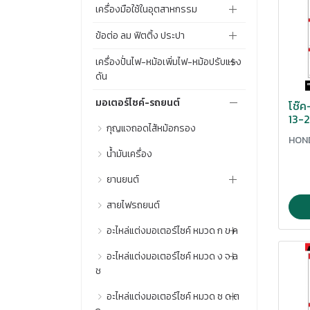
เครื่องมือใช้ในอุตสาหกรรม
ข้อต่อ ลม ฟิตติ้ง ประปา
เครื่องปั่นไฟ-หม้อเพิ่มไฟ-หม้อปรับแรง
ดัน
มอเตอร์ไซค์-รถยนต์
โช๊ค
13-2
กุญแจถอดไส้หม้อกรอง
HON
น้ำมันเครื่อง
ยานยนต์
สายไฟรถยนต์
ชิ้นส่วนและอะไหล่รถยนต์
อะไหล่แต่งมอเตอร์ไซค์ หมวด ก ข ค
อะไหล่แต่งมอเตอร์ไซค์ หมวด ง จ ฉ
กรองเ
ช
กรองเบนซิล
อะไหล่แต่งมอเตอร์ไซค์ หมวด ซ ด ต
จานดิสเบรคแต่ง
กรอบทะเบียน