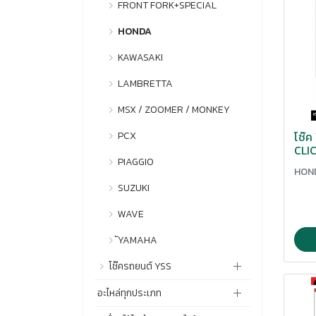
พักเท้า
สปริงครัชแต่ง.
FRONT FORK+SPECIAL
ชุดหลอดไฟหน้า
น็อตล๊อคแผนคอกลาง
ยางรองแพงกัน
การ์ดแฮนด์แต่ง
ตัวแขวนหมวกมิเนียม
ฟาถังน้ำมัน.
สปริงตันเบรค
HONDA
ชุดแผงคอบน
น็อตอุดจานไฟ
ยางรองแฮน
การ์ตหม้อน้ำ/หม้อน้ำ
ตัวโหลดโช๊คหลัง
ฟาวาล์ว และ โฮริง
สปูน.
KAWASAKI
โช๊ค OKD
น็อตไล่ลมเบรค.
ยางหุ้มคันเกียร์
กุญแจล๊อค
ตุ๊กตาแฮนด์.
แผงกันร้อนท่อ
สวิกษ์กุญแจ
LAMBRETTA
น๊อตขาตั้งข้าง
ยางในตุม.
ก็อกน้ำมัน
แผ่นครัช
สวิทช์ไฟเลี้ยว
MSX / ZOOMER / MONKEY
น๊อตอุดจานไฟ.
ยึดขาดิสหลังมิเนียม
ขาตั้งข้าง
แผ่นปิดรูกระจกแต่ง
โช๊
สากกระทุ้งเบรค
PCX
น๊อตเสื้อเพลา.
ลูกปืนคอกลึง.
CLIC
ขาตั้งคู่
แผ่นรองขาตั้งข้าง
สายพาน
PIAGGIO
บังโซ่ซึก
HON
ลูกยางดัน
ขาปั๊ม
แผ่นเพลทครอบท่อ
สายระบายน้ำมันเครื่อง.
SUZUKI
บู๊ช ทุกประเภท
แร็คท้ายเบาะ
ขายึด
โฟมมาร์
สายระบายอากาศ
WAVE
บู๊ซรองน็อตยึดล้อหลัง
โลโก้แต่ง
ขายึด/ขาจับ
ไฟตาแมว
สายเบรคหลัง
ัYAMAHA
บู๊ซล้อหน้า
ครอบฝาถังน้ำมัน
ไฟท้ายหลังแต่ง
โช๊ครถยนต์ YSS
สเตอร์ หน้า และคลัง
ปลอกมือ.
ครอบแคร้ง
ไฟหรี่
สเปเซอร์.
CHEVROLET
อะไหล่ทุกประเภท
ปลอกโช๊ค
คอท่อหน้า
ไฟเลี้ยวแค่ง