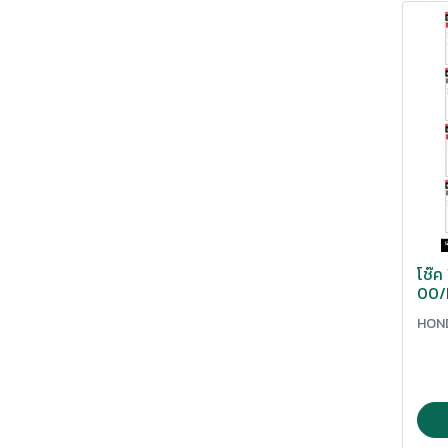
วงล้อ
วาล์วไอดี-ไอเสีย
สปริง
สะพานตันโซ่ราวลิ้น
สายระบายน้ำมันเครื่อง
สเตอร์
สเปเซอร์
หูกระจก
โช๊
00/
เกียร์โยง
93-
HON
U-B
เข็มขัดรัดท่อ
เบาะแต่ง
เป๊กล้อ